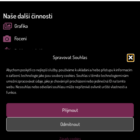
Naše další činnosti
Grafika
Focení
Reklamní služby
Spravovat Souhlas
Abychom poskytli co nejlepší služby, používáme k ukládání a/nebo přístupu k informacím
o zařízení, technologie jako jsou soubory cookies. Souhlas s těmito technologiemi nám
umožní zpracovávat údaje, jako je chování při procházení nebo jedinečná ID na tomto
webu. Nesouhlas nebo odvolání souhlasu může nepříznivě ovlivnit určité vlastnosti a
Tvoříme mediální tvář našich klientů
funkce.
Sledujte nás online
Příjmout
Odmítnout
Zásady cookies
Všechna práva vyhrazena | All Rights Reserved © Media Ostrava 2025