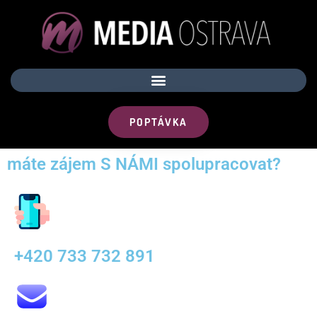
POPTÁVKA
máte zájem S NÁMI spolupracovat?
+420 733 732 891